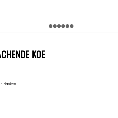
1
2
3
4
5
6
7
ACHENDE KOE
en drinken