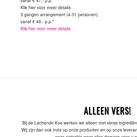
vanaf € 47,- p.p.*
Klik hier voor meer details
3 gangen arrangement (4-31 personen)
vanaf € 49,- p.p.*
Klik hier voor meer details
ALLEEN VERS!
Bij de Lachende Koe werken we alleen met verse ingrediënt
Wij zijn dan ook trots op onze producten en op onze leveran
onze eetcafés waar alles dagvers voor u w